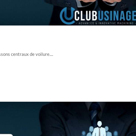
sons centraux de voilure....