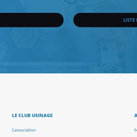
LISTE
LE CLUB USINAGE
L’association
M