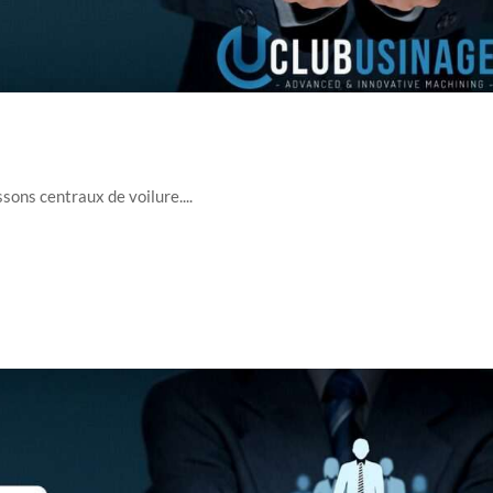
sons centraux de voilure....