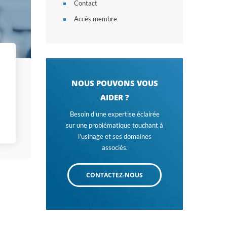
Contact
Accès membre
NOUS POUVONS VOUS
AIDER ?
Besoin d'une expertise éclairée
sur une problématique touchant à
l'usinage et ses domaines
associés.
CONTACTEZ-NOUS