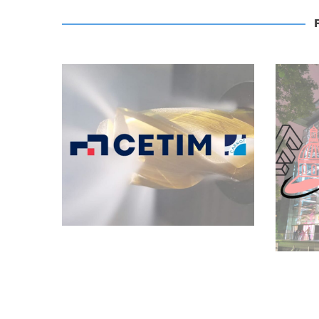
Archives
Réunion CETIM
Senlis – Usinage
E
Cryogénique