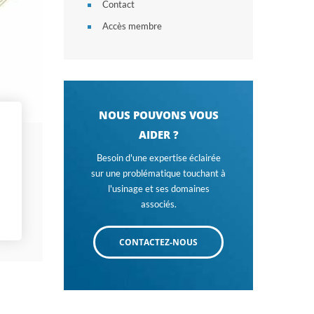
Contact
Accès membre
NOUS POUVONS VOUS
AIDER ?
Besoin d'une expertise éclairée
sur une problématique touchant à
l'usinage et ses domaines
associés.
CONTACTEZ-NOUS