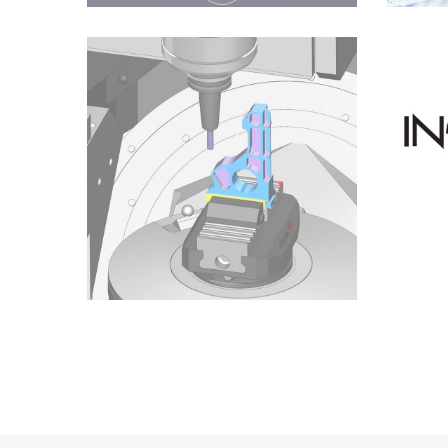
Archives
19th CIRP
Conference On
Modeling Of
Machining
Operations