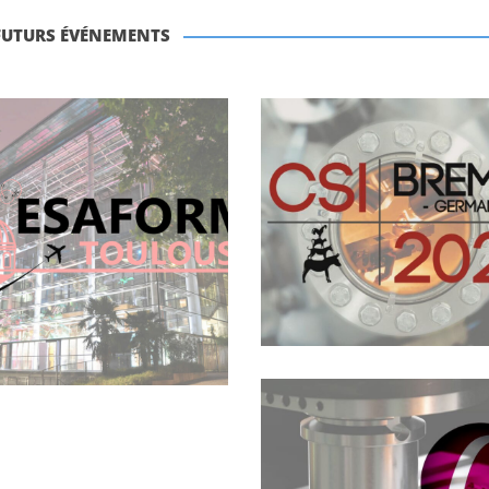
FUTURS ÉVÉNEMENTS
Archives
Archives
Conférence
Conférence CIRP C
SAFORM Toulouse
– Bremen 2024
2024
Archives
Réunion FIVES
MACHINING
Echirolles –
Machines