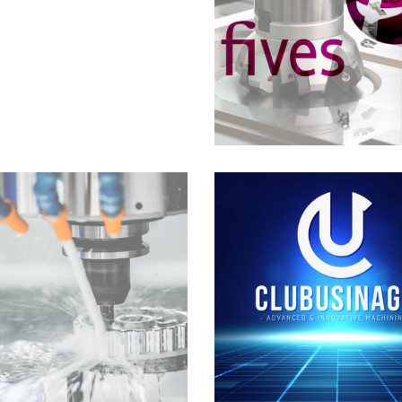
Innovantes Et Mir
Milling
Archives
Archives
7th International
Anniversaire Des 
onference On High
Ans Du Club Usina
Speed Machining