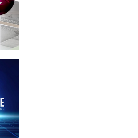
ror
30
ge