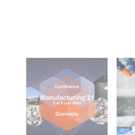
Archives
Conférence
1
Manufacturing’21
C
2024 – Grenoble