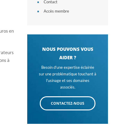
Contact
Accès membre
euros en
NOUS POUVONS VOUS
orateurs
AIDER ?
ons à
Besoin d'une expertise éclairée
sur une problématique touchant à
l'usinage et ses domaines
associés.
CONTACTEZ-NOUS